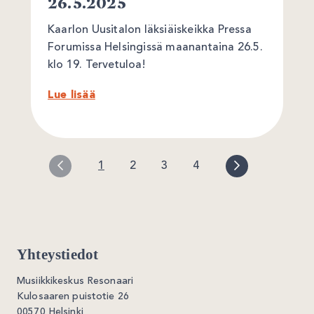
26.5.2025
Kaarlon Uusitalon läksiäiskeikka Pressa
Forumissa Helsingissä maanantaina 26.5.
klo 19. Tervetuloa!
Lue lisää
1
2
3
4
Yhteystiedot
Musiikkikeskus Resonaari
Kulosaaren puistotie 26
00570 Helsinki