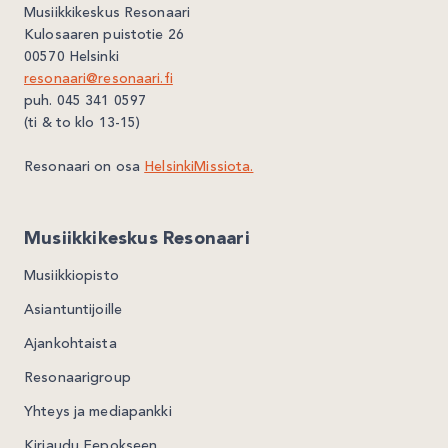
Musiikkikeskus Resonaari
Kulosaaren puistotie 26
00570 Helsinki
resonaari@resonaari.fi
puh. 045 341 0597
(ti & to klo 13-15)
Resonaari on osa
HelsinkiMissiota.
Musiikkikeskus Resonaari
Musiikkiopisto
Asiantuntijoille
Ajankohtaista
Resonaarigroup
Yhteys ja mediapankki
Kirjaudu Eepokseen