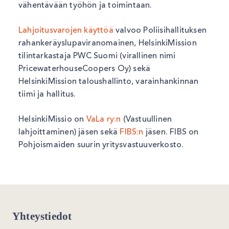
vähentävään työhön ja toimintaan.
Lahjoitusvarojen käyttöä
valvoo Poliisihallituksen
rahankeräyslupaviranomainen, HelsinkiMission
tilintarkastaja PWC Suomi (virallinen nimi
PricewaterhouseCoopers Oy) sekä
HelsinkiMission taloushallinto, varainhankinnan
tiimi ja hallitus.
HelsinkiMissio on
VaLa ry:
n
(Vastuullinen
lahjoittaminen) jäsen sekä
FIBS:n
jäsen. FIBS on
Pohjoismaiden suurin yritysvastuuverkosto.
Yhteystiedot