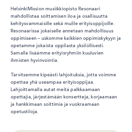
HelsinkiMission musiikkiopisto Resonaari
mahdollistaa soittamisen iloa ja osallisuutta
kehitysvammaisille sekä muille erityisoppijoille.
Resonaarissa jokaiselle annetaan mahdollisuus
oppimiseen – uskomme kaikkien oppimiskykyyn ja
opetamme jokaista oppilasta yksilöllisesti.
Samalla lisäämme erityisryhmiin kuuluvien
ihmisten hyvinvointia.
Tarvitsemme kipeästi lahjoituksia, jotta voimme
opettaa yhä useampaa erityisoppijaa.
Lahjoittamalla autat meitä palkkaamaan
opettajia, järjestämään konsertteja, korjaamaan
ja hankkimaan soittimia ja vuokraamaan
opetustiloja.