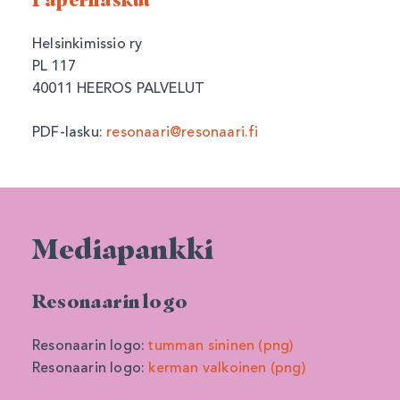
Helsinkimissio ry
PL 117
40011 HEEROS PALVELUT
PDF-lasku:
resonaari@resonaari.fi
Mediapankki
Resonaarin logo
Resonaarin logo:
tumman sininen (png)
Resonaarin logo:
kerman valkoinen (png)