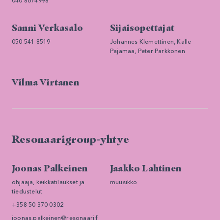
040 8674998
Sanni Verkasalo
Sijaisopettajat
050 541 8519
Johannes Klemettinen, Kalle
Pajamaa, Peter Parkkonen
Vilma Virtanen
Resonaarigroup-yhtye
Joonas Palkeinen
Jaakko Lahtinen
ohjaaja, keikkatilaukset ja
muusikko
tiedustelut
+358 50 370 0302
joonas.palkeinen@resonaari.f