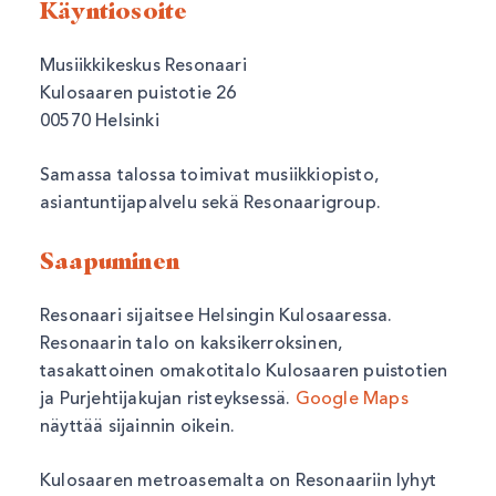
Käyntiosoite
Musiikkikeskus Resonaari
Kulosaaren puistotie 26
00570 Helsinki
Samassa talossa toimivat musiikkiopisto,
asiantuntijapalvelu sekä Resonaarigroup.
Saapuminen
Resonaari sijaitsee Helsingin Kulosaaressa.
Resonaarin talo on kaksikerroksinen,
tasakattoinen omakotitalo Kulosaaren puistotien
ja Purjehtijakujan risteyksessä.
Google Maps
näyttää sijainnin oikein.
Kulosaaren metroasemalta on Resonaariin lyhyt