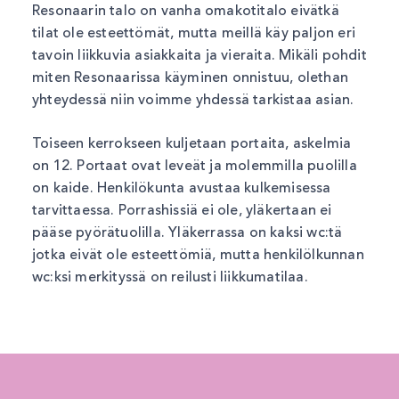
Resonaarin talo on vanha omakotitalo eivätkä
tilat ole esteettömät, mutta meillä käy paljon eri
tavoin liikkuvia asiakkaita ja vieraita. Mikäli pohdit
miten Resonaarissa käyminen onnistuu, olethan
yhteydessä niin voimme yhdessä tarkistaa asian.
Toiseen kerrokseen kuljetaan portaita, askelmia
on 12. Portaat ovat leveät ja molemmilla puolilla
on kaide. Henkilökunta avustaa kulkemisessa
tarvittaessa. Porrashissiä ei ole, yläkertaan ei
pääse pyörätuolilla. Yläkerrassa on kaksi wc:tä
jotka eivät ole esteettömiä, mutta henkilölkunnan
wc:ksi merkityssä on reilusti liikkumatilaa.