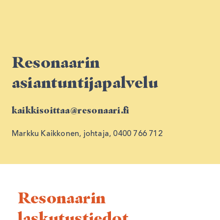
Resonaarin
asiantuntijapalvelu
kaikkisoittaa@resonaari.fi
Markku Kaikkonen, johtaja, 0400 766 712
Resonaarin
laskutustiedot