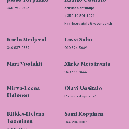
040 752 2526
erityisasiantuntija
+358 40 501 1371
kaarlo.uusitalo@resonaari.fi
Karlo Medjeral
Lassi Salin
040 837 2667
040 574 5669
Mari Vuolahti
Mirka Metsäranta
040 588 8444
Mirva-Leena
Olavi Uusitalo
Halonen
Poissa syksyn 2026.
Riikka-Helena
Sami Koppinen
Tuominen
044 204 0007