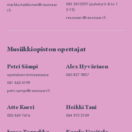
045 3410597 (puhelut ti & to 1
markku.kaikkonen@resonaar
3-15)
i.fi
resonaari@resonaari.fi
Musiikkiopiston opettajat
Petri Sämpi
Alex Hyvärinen
opetuksen tiimivastaava
040 837 9857
041 462 4199
petri.sampi@resonaari.fi
Atte Kurri
Heikki Tani
050 469 7616
044 973 5109
Juuso Torpakko
Kaarlo Uusitalo