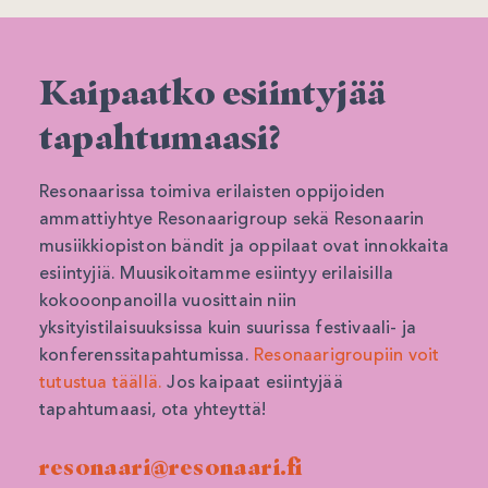
Kaipaatko esiintyjää
tapahtumaasi?
Resonaarissa toimiva erilaisten oppijoiden
ammattiyhtye Resonaarigroup sekä Resonaarin
musiikkiopiston bändit ja oppilaat ovat innokkaita
esiintyjiä. Muusikoitamme esiintyy erilaisilla
kokooonpanoilla vuosittain niin
yksityistilaisuuksissa kuin suurissa festivaali- ja
konferenssitapahtumissa.
Resonaarigroupiin voit
tutustua täällä.
Jos kaipaat esiintyjää
tapahtumaasi, ota yhteyttä!
resonaari@resonaari.fi