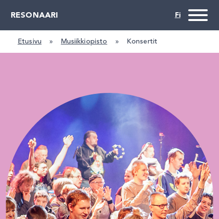
RESONAARI
Etusivu
»
Musiikkiopisto
»
Konsertit