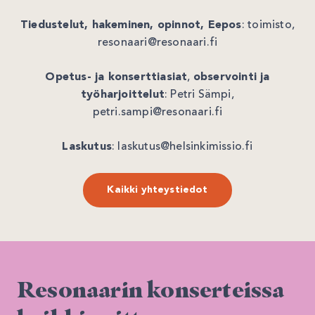
Tiedustelut, hakeminen, opinnot, Eepos
: toimisto,
resonaari@resonaari.fi
Opetus- ja konserttiasiat
,
observointi ja
työharjoittelut
: Petri Sämpi,
petri.sampi@resonaari.fi
Laskutus
: laskutus@helsinkimissio.fi
Kaikki yhteystiedot
Resonaarin konserteissa