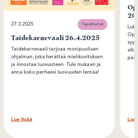
Op
20
27.3.2025
Tapahtumat
Luku
Oppi
Taidekarnevaali 26.4.2025
syys
Taidekarnevaali tarjoaa monipuolisen
alka
ohjelman, joka herättää mielikuvituksen
päät
ja innostaa luovuuteen. Tule mukaan ja
anna koko perheesi luovuuden lentää!
Lue lisää
Lue 