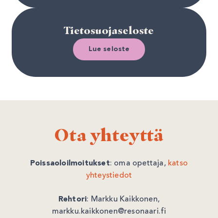
Tietosuojaseloste
Lue seloste
Ota yhteyttä
Poissaoloilmoitukset
: oma opettaja,
katso
yhteystiedot
Rehtori
: Markku Kaikkonen,
markku.kaikkonen@resonaari.fi