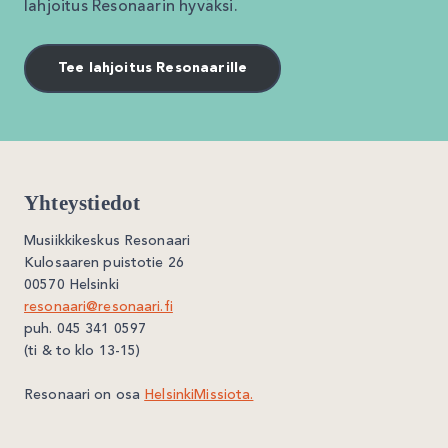
lahjoitus Resonaarin hyväksi.
Tee lahjoitus Resonaarille
Yhteystiedot
Musiikkikeskus Resonaari
Kulosaaren puistotie 26
00570 Helsinki
resonaari@resonaari.fi
puh. 045 341 0597
(ti & to klo 13-15)
Resonaari on osa
HelsinkiMissiota.