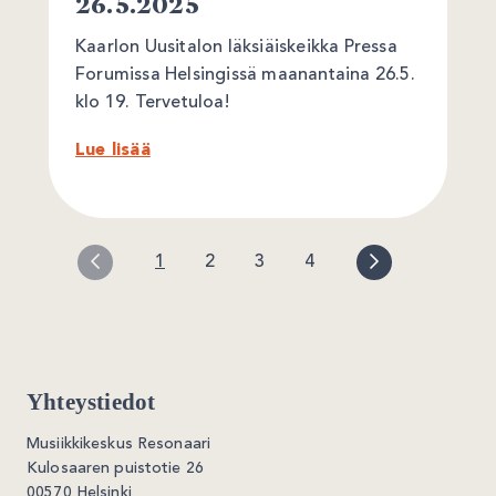
26.5.2025
Kaarlon Uusitalon läksiäiskeikka Pressa
Forumissa Helsingissä maanantaina 26.5.
klo 19. Tervetuloa!
Lue lisää
1
2
3
4
Yhteystiedot
Musiikkikeskus Resonaari
Kulosaaren puistotie 26
00570 Helsinki