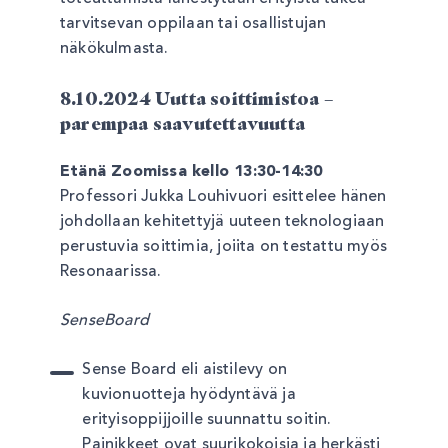
tarvitsevan oppilaan tai osallistujan
näkökulmasta.
8.10.2024 Uutta soittimistoa –
parempaa saavutettavuutta
Etänä Zoomissa kello 13:30-14:30
Professori Jukka Louhivuori esittelee hänen
johdollaan kehitettyjä uuteen teknologiaan
perustuvia soittimia, joiita on testattu myös
Resonaarissa.
SenseBoard
Sense Board eli aistilevy on
kuvionuotteja hyödyntävä ja
erityisoppijjoille suunnattu soitin.
Painikkeet ovat suurikokoisia ja herkästi