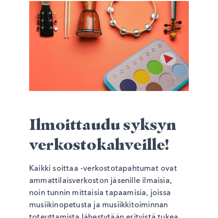
Ilmoittaudu syksyn
verkostokahveille!
Kaikki soittaa -verkostotapahtumat ovat
ammattilaisverkoston jäsenille ilmaisia,
noin tunnin mittaisia tapaamisia, joissa
musiikinopetusta ja musiikkitoiminnan
toteuttamista lähestytään erityistä tukea