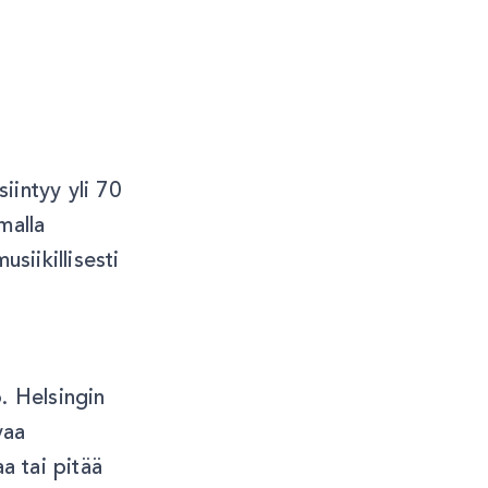
siintyy yli 70
malla
siikillisesti
. Helsingin
vaa
a tai pitää