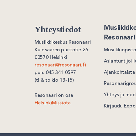
Yhteystiedot
Musiikkik
Resonaari
Musiikkikeskus Resonaari
Kulosaaren puistotie 26
Musiikkiopist
00570 Helsinki
Asiantuntijoill
resonaari@resonaari.fi
Ajankohtaista
puh. 045 341 0597
(ti & to klo 13-15)
Resonaarigro
Yhteys ja med
Resonaari on osa
HelsinkiMissiota.
Kirjaudu Eep