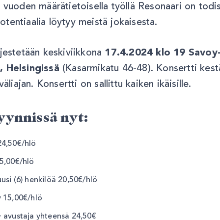
5 vuoden määrätietoisella työllä Resonaari on todis
tentiaalia löytyy meistä jokaisesta.
rjestetään keskiviikkona
17.4.2024 klo 19 Savoy
, Helsingissä
(Kasarmikatu 46-48). Konsertti kest
väliajan. Konsertti on sallittu kaiken ikäisille.
yynnissä nyt:
24,50€/hlö
15,00€/hlö
usi (6) henkilöä 20,50€/hlö
v 15,00€/hlö
+ avustaja yhteensä 24,50€