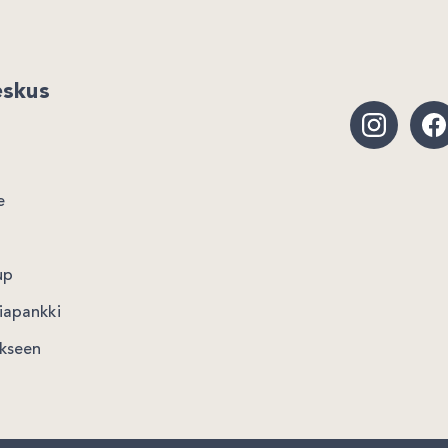
eskus
o
e
up
iapankki
okseen