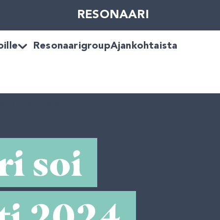
RESONAARI
ille
Resonaarigroup
Ajankohtaista
oi -konsertti 2024
i soi 
ti 2024 