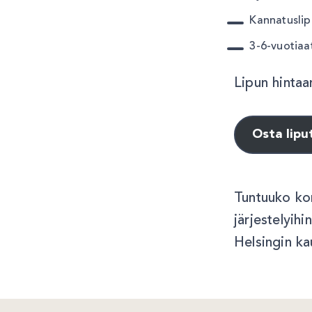
Kannatuslip
3-6-vuotiaat
Lipun hintaan
Osta lipu
Tuntuuko kon
järjestelyih
Helsingin k