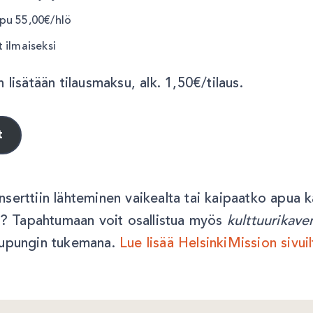
pu 55,00€/hlö
 ilmaiseksi
 lisätään tilausmaksu, alk. 1,50€/tilaus.
t
serttiin lähteminen vaikealta tai kaipaatko apua 
in? Tapahtumaan voit osallistua myös
kulttuurikave
aupungin tukemana.
Lue lisää HelsinkiMission sivuil