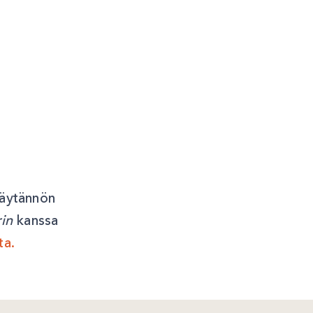
käytännön
rin
kanssa
ta.