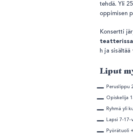
tehdä. Yli 2
oppimisen po
Konsertti jä
teatterissa
h ja sisältää 
Liput m
Peruslippu 
Opiskelija 
Ryhmä yli ku
Lapsi 7-17-
Pyörätuoli 