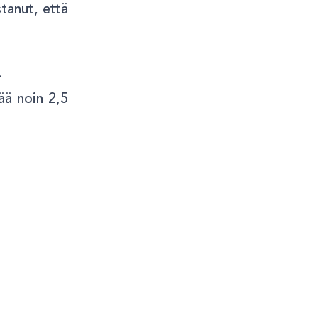
tanut, että
-
ää noin 2,5