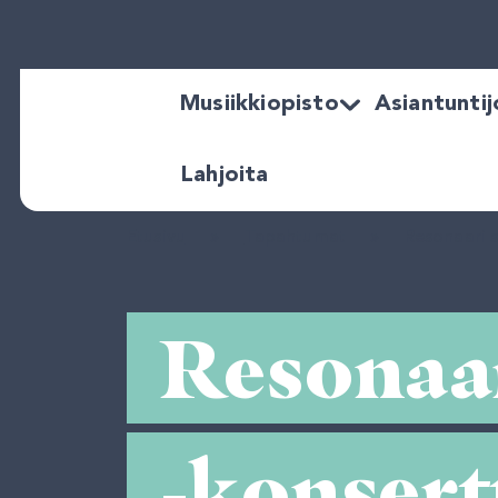
Musiikkiopisto
Asiantuntijo
Lahjoita
Etusivu
»
Tapahtumat
»
Resonaari s
 Resonaar
 -konsert