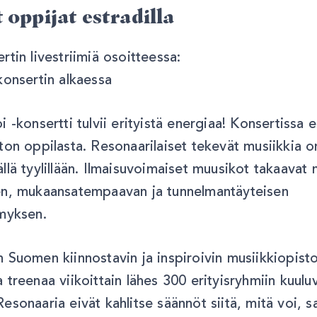
t oppijat estradilla
rtin livestriimiä osoitteessa:
konsertin alkaessa
 -konsertti tulvii erityistä energiaa! Konsertissa e
ton oppilasta. Resonaarilaiset tekevät musiikkia o
lä tyylillään. Ilmaisuvoimaiset muusikot takaavat mu
en, mukaansatempaavan ja tunnelmantäyteisen
ämyksen.
 Suomen kiinnostavin ja inspiroivin musiikkiopisto
 treenaa viikoittain lähes 300 erityisryhmiin kuulu
esonaaria eivät kahlitse säännöt siitä, mitä voi, sa