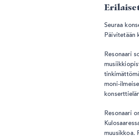
Erilaise
Seuraa konse
Päivitetään 
Resonaari soi
musiikkiopis
tinkimättömäl
moni-ilmeis
konserttiel
Resonaari on
Kulosaaressa
muusikkoa. R